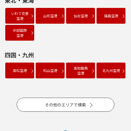
東北・東海
いわて花巻
山形空港
仙台空港
福島空港
空港
中部国際
空港
四国・九州
高知龍馬
高松空港
松山空港
北九州空港
空港
その他のエリアで検索