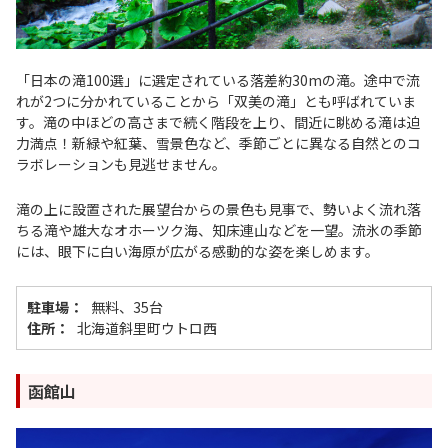
「日本の滝100選」に選定されている落差約30mの滝。途中で流
れが2つに分かれていることから「双美の滝」とも呼ばれていま
す。滝の中ほどの高さまで続く階段を上り、間近に眺める滝は迫
力満点！新緑や紅葉、雪景色など、季節ごとに異なる自然とのコ
ラボレーションも見逃せません。
滝の上に設置された展望台からの景色も見事で、勢いよく流れ落
ちる滝や雄大なオホーツク海、知床連山などを一望。流氷の季節
には、眼下に白い海原が広がる感動的な姿を楽しめます。
駐車場：
無料、35台
住所：
北海道斜里町ウトロ西
函館山