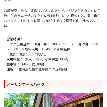
お腹が空いたら、北海道のソウルフード、「ジンギスカン」に舌
鼓。生のラムを焼いてたれに後付けする「札幌式」と、滝川市が
ルーツといわれるタレ漬けの味付け肉の2種類を食べ比べてみて
は。
営業時間：
・羊ケ丘展望台…10月-5月：9:00～17:00 / 6月-9月：9:00
～18:00 ※最終入場：16:45 ※年中無休
・施設…施設ごとに異なる
入場料金：
大人 600円、小中学生 300円
駐車場：
無料、約100台
住所：
北海道札幌市豊平区羊ケ丘1番地
ノーザンホースパーク