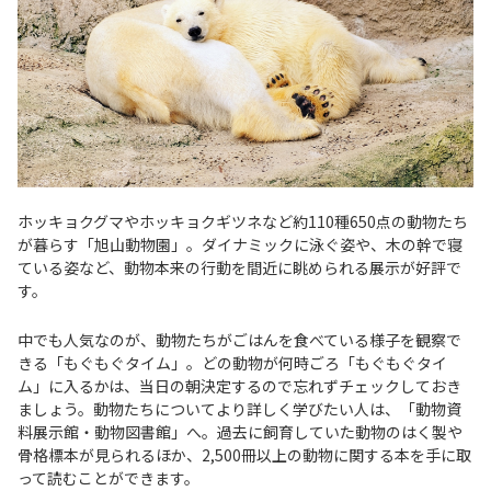
ホッキョクグマやホッキョクギツネなど約110種650点の動物たち
が暮らす「旭山動物園」。ダイナミックに泳ぐ姿や、木の幹で寝
ている姿など、動物本来の行動を間近に眺められる展示が好評で
す。
中でも人気なのが、動物たちがごはんを食べている様子を観察で
きる「もぐもぐタイム」。どの動物が何時ごろ「もぐもぐタイ
ム」に入るかは、当日の朝決定するので忘れずチェックしておき
ましょう。動物たちについてより詳しく学びたい人は、「動物資
料展示館・動物図書館」へ。過去に飼育していた動物のはく製や
骨格標本が見られるほか、2,500冊以上の動物に関する本を手に取
って読むことができます。