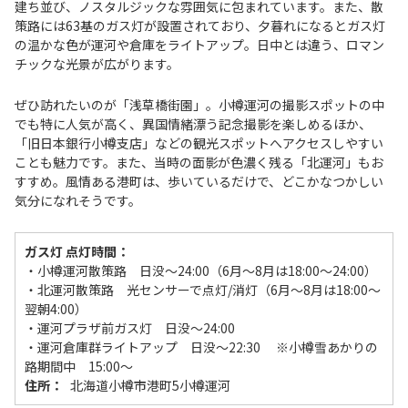
建ち並び、ノスタルジックな雰囲気に包まれています。また、散
策路には63基のガス灯が設置されており、夕暮れになるとガス灯
の温かな色が運河や倉庫をライトアップ。日中とは違う、ロマン
チックな光景が広がります。
ぜひ訪れたいのが「浅草橋街園」。小樽運河の撮影スポットの中
でも特に人気が高く、異国情緒漂う記念撮影を楽しめるほか、
「旧日本銀行小樽支店」などの観光スポットへアクセスしやすい
ことも魅力です。また、当時の面影が色濃く残る「北運河」もお
すすめ。風情ある港町は、歩いているだけで、どこかなつかしい
気分になれそうです。
ガス灯 点灯時間：
・小樽運河散策路 日没～24:00（6月～8月は18:00～24:00）
・北運河散策路 光センサーで点灯/消灯（6月～8月は18:00～
翌朝4:00）
・運河プラザ前ガス灯 日没～24:00
・運河倉庫群ライトアップ 日没～22:30 ※小樽雪あかりの
路期間中 15:00～
住所：
北海道小樽市港町5小樽運河