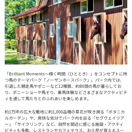
「Brilliant Moments～輝く時間（ひととき）」をコンセプトに持
つ馬のテーマパーク「ノーザンホースパーク」。パーク内では、
引退した競走馬やポニーなど12種類、約80頭の馬が暮らしてお
り、ポニーショーや馬そり、乗馬体験などさまざまなアクティビテ
ィを通して馬たちとのふれあいを楽しめます。
約1万坪の広大な敷地に約1,000品種の草花が咲き誇る「ボタニカ
ルガーデン」や、爽快な気分でパーク内を巡る「セグウェイツア
ー」「サイクリング」など、自然を間近に感じる施設・アクティ
ビティも多数。レストランやカフェテラス、お土産が買えるスー